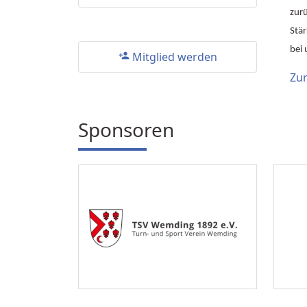
zurü
Stär
bei
Mitglied werden
person_add
Zu
Sponsoren