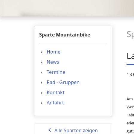
S
Sparte Mountainbike
Home
L
News
Termine
13.
Rad - Gruppen
Kontakt
Am S
Anfahrt
Wem
Fah
erle
Alle Sparten zeigen
arrow_back_ios
gut